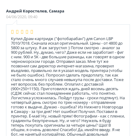
Андрей Коростелев, Самара
04/06/2020, 09:40
Купил Драм-картридж ("фотобарабан") для Canon LBP
7010/7018. Сначала искал оригинальный. Цены - от 4800 до
5800 за штуку. Я аж загрустил :) Потом смотрю - аналог за
900 рублей. Ну, думаю, чего? Даже если не заработает - фиг
с ним. 900 и 5К - две большие разницы, как говорят в одном
черноморском городе. Отправил заказ. Мне тут же
позвонил сам директор интернет-магазина, проверил
въедливо, правильно ли я указал модель принтера (чтобы
не было ошибок). Попросил сделать предоплату, так как
стало очень много случаев невыкупа после доставки. Тоже
нет вопросов, без проблем. Оплатил с доставкой
(900+250=1150). Приготовился ждать дней восемь-десять
(СДЭК сейчас стал помедленнее работать, что понятно.
Логистика усложнилась. Пойдут грузы - сроки подтянут). На
четвертый день смотрю по трек-номеру - отправление
готово к выдаче. Думаю - ошибка? Из Нижнего Новгорода
в Самару - за три дня? Нет ошибки! Получил. Поставил в
принтер. Ё-маё! Ну, новый прям! Фотографии - как с пленки,
градиенты безупречные. Ну, и чего? Неужель я буду
теперь покупать оригиналы за четыре цены? Щаз! В
общем, я очень доволен! Спасибо! Да, имейте ввиду. Я не
бот, не нанятый копирайтер. Обычный довольный