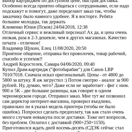
выбор картриджей по доступной цене, быстрая доставка.
Особенно всегда приятно общаться с сотрудниками, если надо
подскажут и помогут, даже переделают заказ так, чтобы
заказчику было намного удобнее. Я в восторге. Ребята
большие молодцы, так держать
Клименко Юлия (Псков)
24/04/2018, 12:38
Отличный сервис и вежливый персонал! Ах да, и цена очень
низкая, раза в 2-3 дешевле, чем в других магазинах. Качество
печати - отличное!
Владимир Щукин, Елец
11/08/2020, 20:50
Приятное общение, отправка без проволочек, товар рабочий,
спасибо и успехов!!
Андрей Коростелев, Самара
04/06/2020, 09:40
Купил Драм-картридж ("фотобарабан") для Canon LBP
7010/7018. Сначала искал оригинальный. Цены - от 4800 до
5800 за штуку. Я аж загрустил :) Потом смотрю - аналог за 900
рублей. Ну, думаю, чего? Даже если не заработает - фиг с ним.
900 и 5К - две большие разницы, как говорят в одном
черноморском городе. Отправил заказ. Мне тут же позвонил
сам директор интернет-магазина, проверил въедливо,
правильно ли я указал модель принтера (чтобы не было
ошибок). Попросил сделать предоплату, так как стало очень
много случаев невыкупа после доставки. Тоже нет вопросов,
без проблем. Оплатил с доставкой (900+250=1150).
Приготовился ждать дней восемь-десять (СДЭК сейчас стал