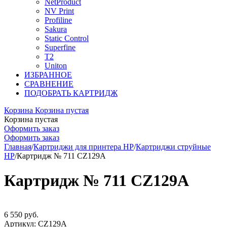
NetProduct
NV Print
Profiline
Sakura
Static Control
Superfine
T2
Uniton
ИЗБРАННОЕ
СРАВНЕНИЕ
ПОДОБРАТЬ КАРТРИДЖ
Корзина
Корзина пустая
Корзина пустая
Оформить заказ
Оформить заказ
Главная
/
Картриджи для принтера HP
/
Картриджи струйные
HP
/
Картридж № 711 CZ129A
Картридж № 711 CZ129A
6 550
руб.
Артикул:
CZ129A