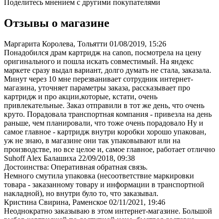
Поделитесь мнением с другими покупателями
Отзывы о магазине
Маргарита Королева, Тольятти
01/08/2019, 15:26
Понадобился драм картридж на canon, посмотрела на цену
оригинального и пошла искать совместимый. На яндекс
маркете сразу выдал вариант, долго думать не стала, заказала.
Минут через 10 мне перезванивает сотрудник интернет-
магазина, уточняет параметры заказа, рассказывает про
картридж и про акции,которые, кстати, очень
привлекательные. Заказ отправили в тот же день, что очень
круто. Порадовала транспортная компания - привезла на день
раньше, чем планировали, что тоже очень порадовало Ну и
самое главное - картридж внутри коробки хорошо упакован,
уж не знаю, в магазине они так упаковывают или на
производстве, но все целое и, самое главное, работает отлично
Suhoff Alex Балашиха
22/09/2018, 09:38
Достоинства: Оперативная обратная связь.
Немного смутила упаковка (несоответствие маркировки
товара - заказанному товару и информации в транспортной
накладной), но внутри було то, что заказывал.
Кристина Свирина, Раменское
02/11/2021, 19:46
Неоднократно заказываю в этом интернет-магазине. Большой