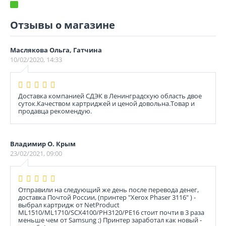
Отзывы о магазине
Маслякова Ольга, Гатчина
10/02/2020, 14:33
Доставка компанией СДЭК в Ленинградскую область двое
суток.Качеством картриджей и ценой довольна.Товар и
продавца рекомендую.
Владимир О. Крым
23/02/2021, 09:00
Отправили на следующий же день после перевода денег,
доставка Почтой России, (принтер "Xerox Phaser 3116" ) -
выбрал картридж от NetProduct
ML1510/ML1710/SCX4100/PH3120/PE16 стоит почти в 3 раза
меньше чем от Samsung ;) Принтер заработал как новый -