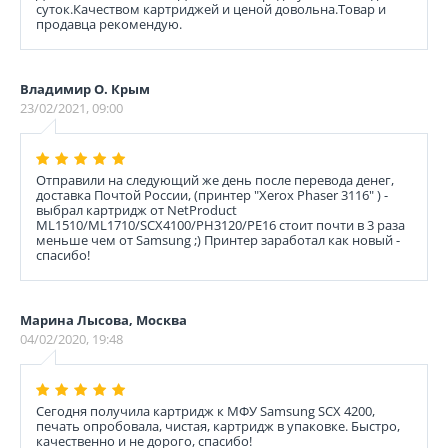
суток.Качеством картриджей и ценой довольна.Товар и
продавца рекомендую.
Владимир О. Крым
23/02/2021, 09:00
Отправили на следующий же день после перевода денег,
доставка Почтой России, (принтер "Xerox Phaser 3116" ) -
выбрал картридж от NetProduct
ML1510/ML1710/SCX4100/PH3120/PE16 стоит почти в 3 раза
меньше чем от Samsung ;) Принтер заработал как новый -
спасибо!
Марина Лысова, Москва
04/02/2020, 19:48
Сегодня получила картридж к МФУ Samsung SCX 4200,
печать опробовала, чистая, картридж в упаковке. Быстро,
качественно и не дорого, спасибо!