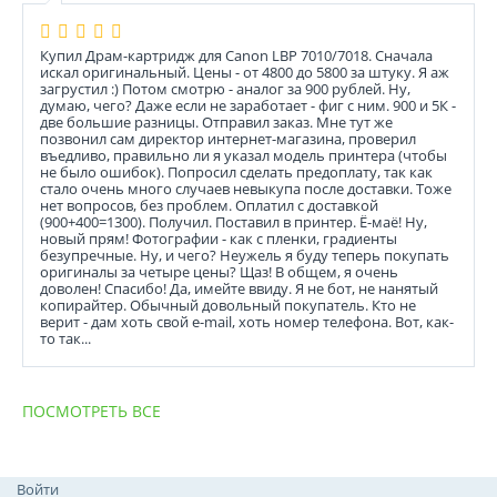
Купил Драм-картридж для Canon LBP 7010/7018. Сначала
искал оригинальный. Цены - от 4800 до 5800 за штуку. Я аж
загрустил :) Потом смотрю - аналог за 900 рублей. Ну,
думаю, чего? Даже если не заработает - фиг с ним. 900 и 5К -
две большие разницы. Отправил заказ. Мне тут же
позвонил сам директор интернет-магазина, проверил
въедливо, правильно ли я указал модель принтера (чтобы
не было ошибок). Попросил сделать предоплату, так как
стало очень много случаев невыкупа после доставки. Тоже
нет вопросов, без проблем. Оплатил с доставкой
(900+400=1300). Получил. Поставил в принтер. Ё-маё! Ну,
новый прям! Фотографии - как с пленки, градиенты
безупречные. Ну, и чего? Неужель я буду теперь покупать
оригиналы за четыре цены? Щаз! В общем, я очень
доволен! Спасибо! Да, имейте ввиду. Я не бот, не нанятый
копирайтер. Обычный довольный покупатель. Кто не
верит - дам хоть свой e-mail, хоть номер телефона. Вот, как-
то так...
ПОСМОТРЕТЬ ВСЕ
Войти