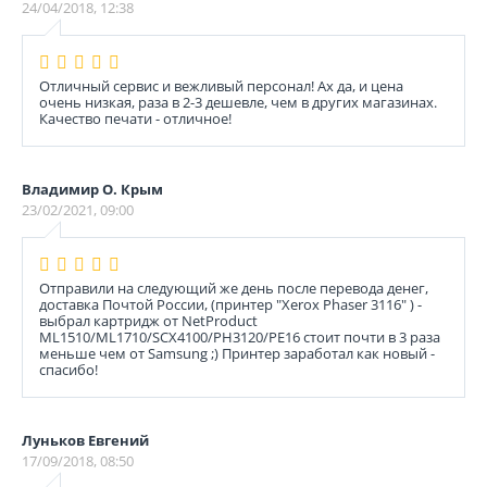
24/04/2018, 12:38
Отличный сервис и вежливый персонал! Ах да, и цена
очень низкая, раза в 2-3 дешевле, чем в других магазинах.
Качество печати - отличное!
Владимир О. Крым
23/02/2021, 09:00
Отправили на следующий же день после перевода денег,
доставка Почтой России, (принтер "Xerox Phaser 3116" ) -
выбрал картридж от NetProduct
ML1510/ML1710/SCX4100/PH3120/PE16 стоит почти в 3 раза
меньше чем от Samsung ;) Принтер заработал как новый -
спасибо!
Луньков Евгений
17/09/2018, 08:50