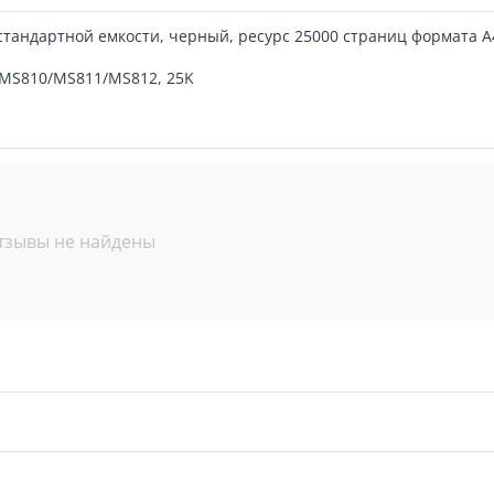
тандартной емкости, черный, ресурс 25000 страниц формата А
 MS810/MS811/MS812, 25K
тзывы не найдены