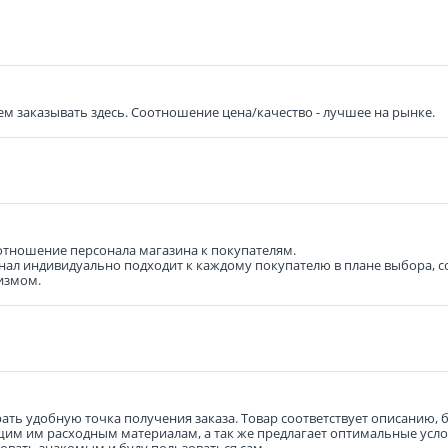
дем заказывать здесь. Соотношение цена/качество - лучшее на рынке.
отношение персонала магазина к покупателям.
сонал индивидуально подходит к каждому покупателю в плане выбора, 
измом.
ть удобную точка получения заказа. Товар соответствует описанию, б
им им расходным материалам, а так же предлагает оптимальные услов
овать знакомым и буду пользоваться сам.