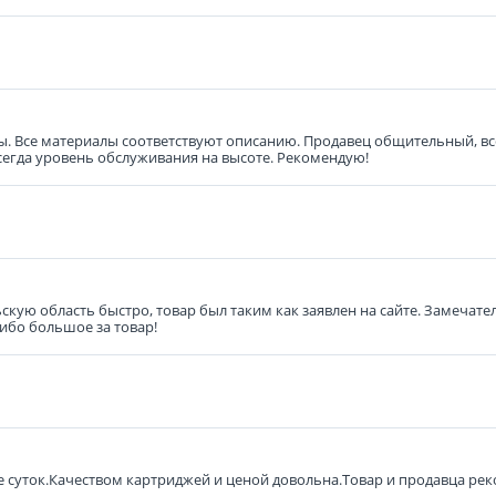
ены. Все материалы соответствуют описанию. Продавец общительный, в
всегда уровень обслуживания на высоте. Рекомендую!
ьскую область быстро, товар был таким как заявлен на сайте. Замечат
сибо большое за товар!
е суток.Качеством картриджей и ценой довольна.Товар и продавца ре