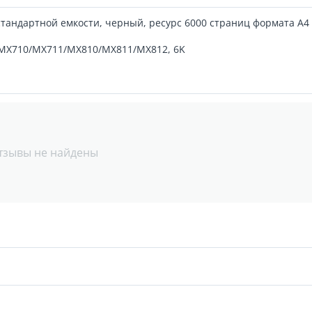
тандартной емкости, черный, ресурс 6000 страниц формата А4
k MX710/MX711/MX810/MX811/MX812, 6K
тзывы не найдены