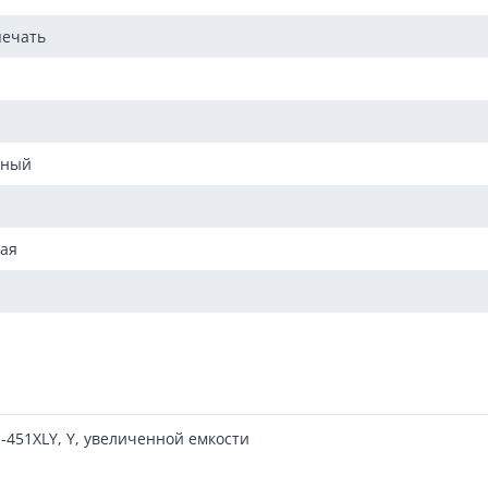
печать
ьный
ая
-451XLY, Y, увеличенной емкости