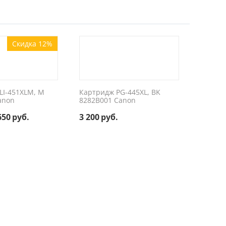
Скидка 12%
LI-451XLM, M
Картридж PG-445XL, BK
anon
8282B001 Canon
650
руб.
3 200
руб.