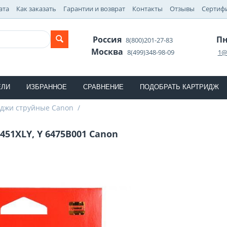
ата
Как заказать
Гарантии и возврат
Контакты
Отзывы
Сертиф
Россия
Пн
8(800)201-27-83
Москва
8(499)348-98-09
1@
ЕЛИ
ИЗБРАННОЕ
СРАВНЕНИЕ
ПОДОБРАТЬ КАРТРИДЖ
джи струйные Canon
/
451XLY, Y 6475B001 Canon