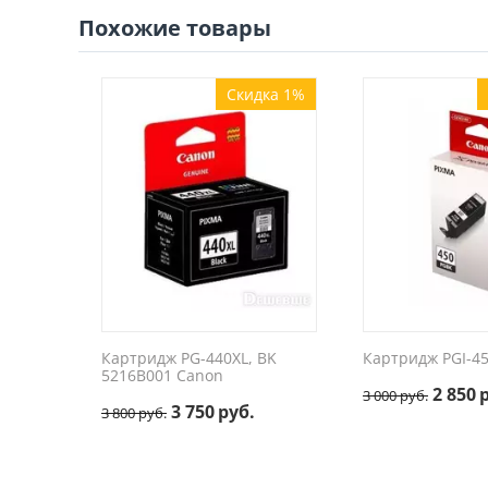
Похожие товары
Скидка 1%
Картридж PG-440XL, BK
Картридж PGI-4
5216B001 Canon
2 850
3 000
руб.
3 750
руб.
3 800
руб.