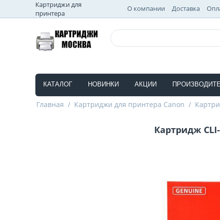
Картриджи для
О компании
Доставка
Опл
принтера
КАТАЛОГ
НОВИНКИ
АКЦИИ
ПРОИЗВОДИТ
Главная
/
Картриджи для принтера Canon
/
Картри
Картридж CLI-