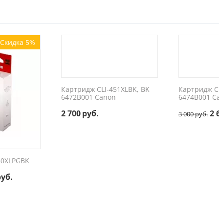
Скидка 5%
Картридж CLI-451XLBK, BK
Картридж C
6472B001 Canon
6474B001 C
2 700
руб.
2 
3 000
руб.
50XLPGBK
руб.