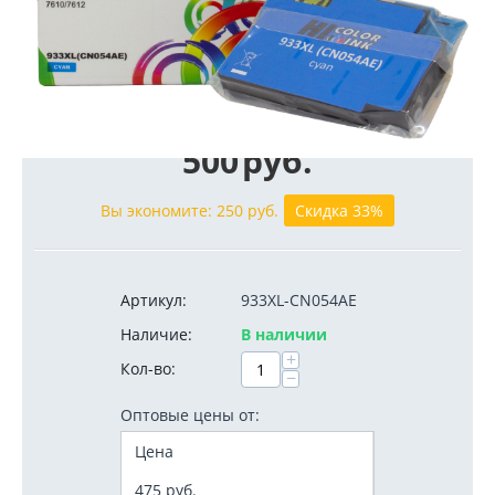
Старая цена:
750
руб.
500
руб.
Вы экономите:
250
руб.
Скидка 33%
Артикул:
933XL-CN054AE
Наличие:
В наличии
+
Кол-во:
−
Оптовые цены от:
Цена
475
руб.