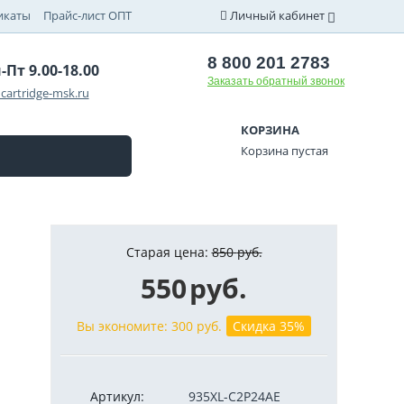
икаты
Прайс-лист ОПТ
Личный кабинет
8 800 201 2783
-Пт 9.00-18.00
Заказать обратный звонок
cartridge-msk.ru
КОРЗИНА
Корзина пустая
Старая цена:
850
руб.
550
руб.
Вы экономите:
300
руб.
Скидка 35%
Артикул:
935XL-C2P24AE