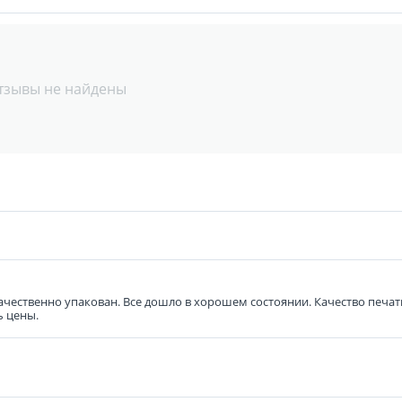
тзывы не найдены
 качественно упакован. Все дошло в хорошем состоянии. Качество печ
ь цены.