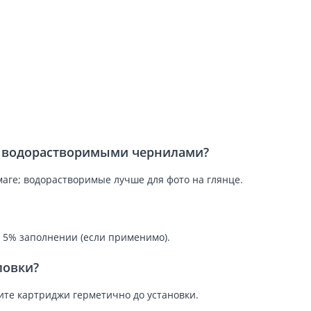
и водорастворимыми чернилами?
аге; водорастворимые лучше для фото на глянце.
и 5% заполнении (если применимо).
ловки?
ните картриджи герметично до установки.