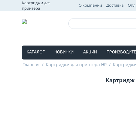
Картриджи для
О компании
Доставка
Опл
принтера
КАТАЛОГ
НОВИНКИ
АКЦИИ
ПРОИЗВОДИТ
Главная
/
Картриджи для принтера HP
/
Картриджи
Картридж 