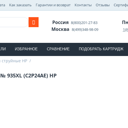
ата
Как заказать
Гарантии и возврат
Контакты
Отзывы
Сертиф
Россия
Пн
8(800)201-27-83
Москва
8(499)348-98-09
1@
ЕЛИ
ИЗБРАННОЕ
СРАВНЕНИЕ
ПОДОБРАТЬ КАРТРИДЖ
 струйные HP
/
№ 935XL (C2P24AE) HP