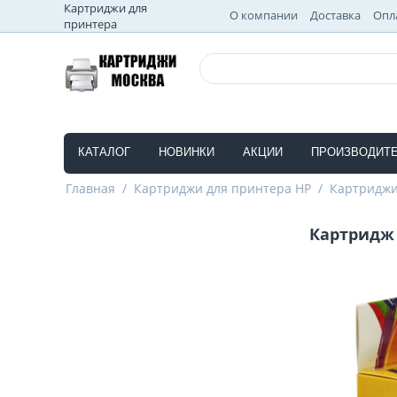
Картриджи для
О компании
Доставка
Опл
принтера
КАТАЛОГ
НОВИНКИ
АКЦИИ
ПРОИЗВОДИТ
Главная
/
Картриджи для принтера HP
/
Картриджи
Картридж 