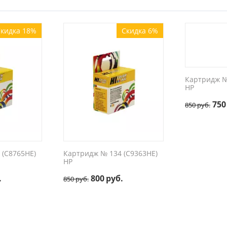
кидка 18%
Скидка 6%
Картридж №
HP
750
850
руб.
 (C8765HE)
Картридж № 134 (C9363HE)
HP
.
800
руб.
850
руб.