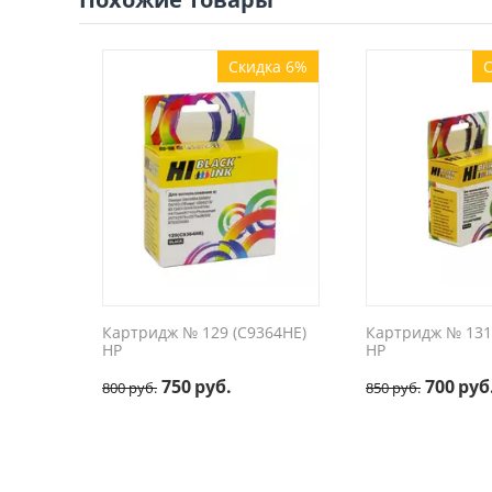
Скидка 6%
С
Картридж № 129 (C9364HE)
Картридж № 131
HP
HP
750
руб.
700
руб
800
руб.
850
руб.