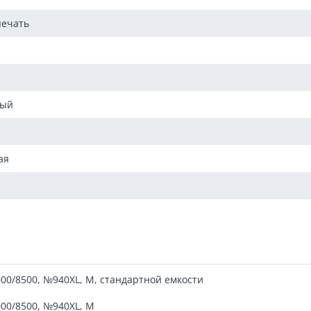
печать
мый
ая
8000/8500, №940XL, M, стандартной емкости
8000/8500, №940XL, M