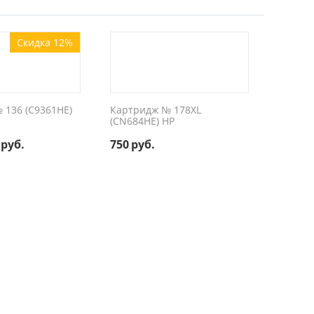
Скидка 12%
 136 (C9361HE)
Картридж № 178XL
(CN684HE) HP
руб.
750
руб.