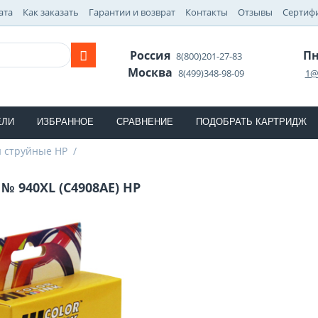
ата
Как заказать
Гарантии и возврат
Контакты
Отзывы
Сертиф
Россия
Пн
8(800)201-27-83
Москва
8(499)348-98-09
1@
ЕЛИ
ИЗБРАННОЕ
СРАВНЕНИЕ
ПОДОБРАТЬ КАРТРИДЖ
 струйные HP
/
№ 940XL (C4908AE) HP