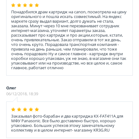
Понадобился драм картридж на canon, посмотрела на цену
оригинального и пошла искать совместимый. На яндекс
маркете сразу выдал вариант, долго думать не стала,
заказала. Минут через 10 мне перезванивает сотрудник
интернет-магазина, уточняет параметры заказа,
рассказывает про картридж и про акции,которые, кстати,
очень привлекательные. Заказ отправили в тот же день,
что очень круто. Порадовала транспортная компания -
привезла на день раньше, чем планировали, что тоже
очень порадовало Ну и самое главное - картридж внутри
коробки хорошо упакован, уж не знаю, в магазине они так
упаковывают или на производстве, но все целое и, самое
главное, работает отлично
Олег
06/12/2018, 18:39
Заказывал фото-барабан и два картриджа KX-FAT411A для
МФУ Panasonic. Все было доставлено быстро, хорошо
упаковано. Больших успехов этому замечательному
коллективу и в целом интернет- магазину KR3G.RU