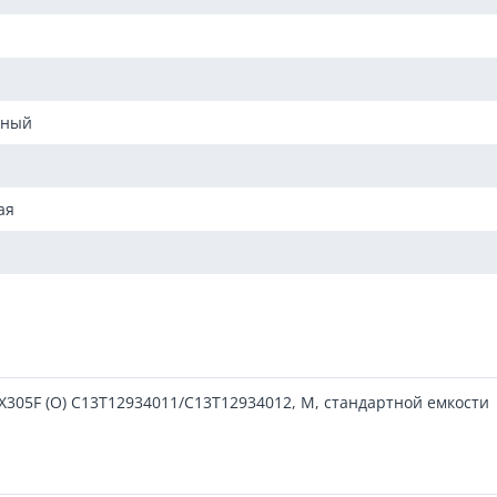
ьный
ая
305F (O) C13T12934011/C13T12934012, M, стандартной емкости