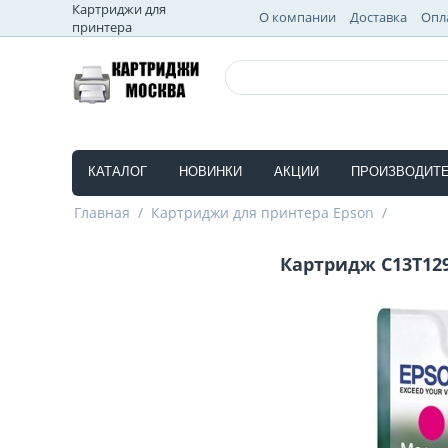
Картриджи для
О компании
Доставка
Опл
принтера
КАТАЛОГ
НОВИНКИ
АКЦИИ
ПРОИЗВОДИТ
Главная
/
Картриджи для принтера Epson
/
Картридж C13T129