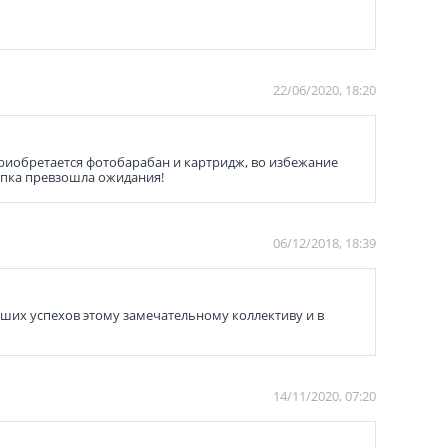
22/06/2020, 18:20
приобретается фотобарабан и картридж, во избежание
купка превзошла ожидания!
06/12/2018, 18:39
ьших успехов этому замечательному коллективу и в
14/11/2020, 07:20