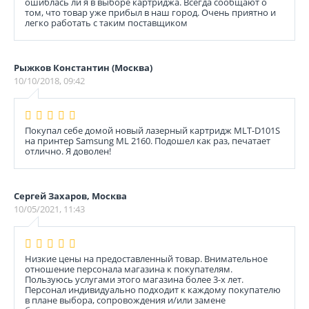
ошиблась ли я в выборе картриджа. Всегда сообщают о
том, что товар уже прибыл в наш город. Очень приятно и
легко работать с таким поставщиком
Рыжков Константин (Москва)
10/10/2018, 09:42
Покупал себе домой новый лазерный картридж MLT-D101S
на принтер Sаmsung ML 2160. Подошел как раз, печатает
отлично. Я доволен!
Сергей Захаров, Москва
10/05/2021, 11:43
Низкие цены на предоставленный товар. Внимательное
отношение персонала магазина к покупателям.
Пользуюсь услугами этого магазина более 3-х лет.
Персонал индивидуально подходит к каждому покупателю
в плане выбора, сопровождения и/или замене