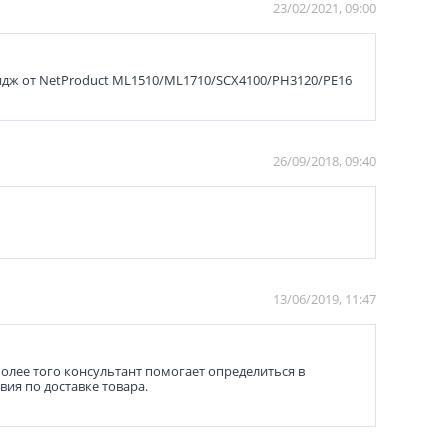
23/02/2021, 09:00
тридж от NetProduct ML1510/ML1710/SCX4100/PH3120/PE16
26/09/2018, 09:40
13/06/2019, 11:47
олее того консультант помогает определиться в
ия по доставке товара.