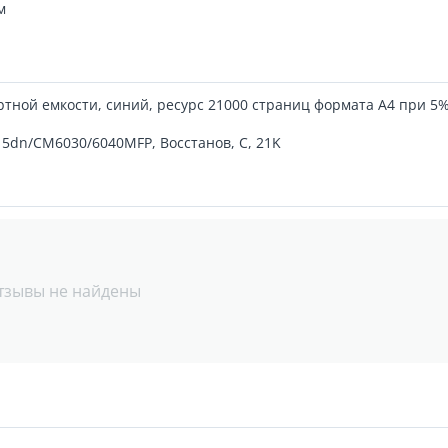
м
тной емкости, синий, ресурс 21000 страниц формата А4 при 5
015dn/CM6030/6040MFP, Восстанов, C, 21K
тзывы не найдены