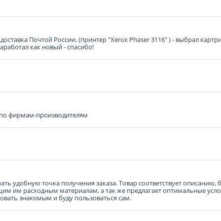
доставка Почтой России, (принтер "Xerox Phaser 3116" ) - выбрал кар
заработал как новый - спасибо!
 по фирмам-производителям
ть удобную точка получения заказа. Товар соответствует описанию, б
им им расходным материалам, а так же предлагает оптимальные услов
овать знакомым и буду пользоваться сам.