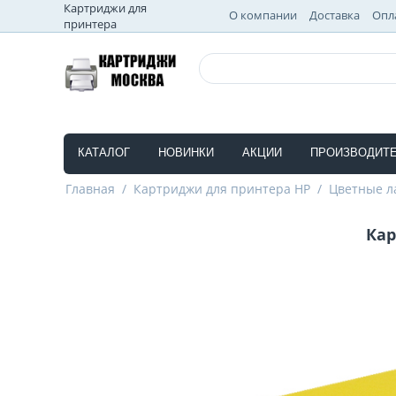
Картриджи для
О компании
Доставка
Опл
принтера
КАТАЛОГ
НОВИНКИ
АКЦИИ
ПРОИЗВОДИТ
Главная
/
Картриджи для принтера HP
/
Цветные л
Кар