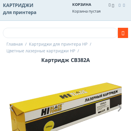
КОРЗИНА
КАРТРИДЖИ
Корзина пустая
для принтера
Главная
/
Картриджи для принтера HP
/
Цветные лазерные картриджи HP
/
Картридж CB382A