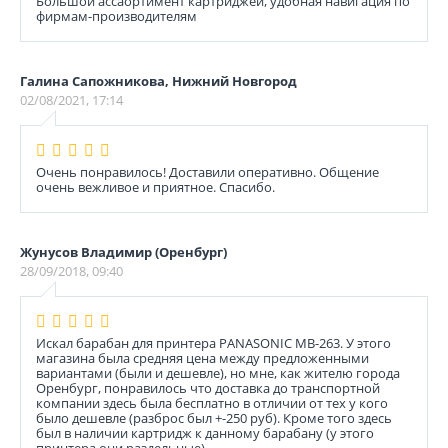
Большой ассаортимент картриджей, удобная навигация по
фирмам-производителям
Галина Сапожникова, Нижний Новгород
02/08/2021, 17:14
Очень понравилось! Доставили оперативно. Общение
очень вежливое и приятное. Спасибо.
Жунусов Владимир (Оренбург)
28/09/2018, 09:40
Искал барабан для принтера PANASONIC MB-263. У этого
магазина была средняя цена между предложенными
вариантами (были и дешевле), но мне, как жителю города
Оренбург, понравилось что доставка до транспортной
компании здесь была бесплатно в отличии от тех у кого
было дешевле (разброс был +-250 руб). Кроме того здесь
был в наличии картридж к данному барабану (у этого