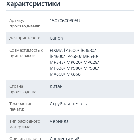
Характеристики
Артикул
15070600305U
производителя:
Для принтеров:
Canon
Совместимость с
PIXMA iP3600/ iP3680/
принтерами:
iP4600/ iP4680/ MP540/
MP545/ MP620/ MP628/
MP630/ MP980/ MP988/
MX860/ MX868
Страна
Китай
производства:
Технология
Струйная печать
печати:
Тип расходного
Чернила
материала:
Оригинальность:
Совместимый