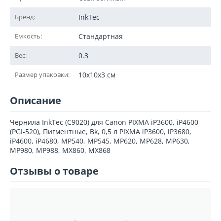
Бренд:
InkTec
Емкость:
Стандартная
Вес:
0.3
Размер упаковки:
10x10x3 см
Описание
Чернила InkTec (C9020) для Canon PIXMA iP3600, iP4600
(PGI-520), Пигментные, Bk, 0,5 л PIXMA iP3600, iP3680,
iP4600, iP4680, MP540, MP545, MP620, MP628, MP630,
MP980, MP988, MX860, MX868
Отзывы о товаре