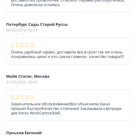
доставка без проволочек. Спасибо. Первый раз обратилась.
Очень довольна осталась
Петербург Сады Старой Руссы
04/05/2018, 02:57
Очень удобный сервис, доставили все в срок! так же очень
понравилась цена! и что самое главное - качество товара!!!!
Майя Стагис, Москва
21/07/2020, 20:41
Замечательное обслуживание!Все объяснили.Заказ
пришел быстро!Качество отличное! Заказывала картридж
для Xerox WorkCentre3045.
Луньков Евгений