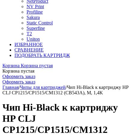
NetProduct
NV Print
Profiline
Sakura
Static Control
Superfine
T2
Uniton
ИЗБРАННОЕ
СРАВНЕНИЕ
ПОДОБРАТЬ КАРТРИДЖ
Корзина
Корзина пустая
Корзина пустая
Оформить заказ
Оформить заказ
Главная
/
Чипы для картриджей
/
Чип Hi-Black к картриджу HP
CLJ CP1215/CP1515/CM1312 (CB543A), M, 1,4K
Чип Hi-Black к картриджу
HP CLJ
CP1215/CP1515/CM1312