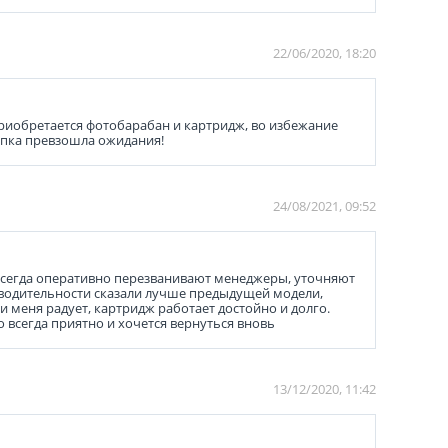
22/06/2020, 18:20
приобретается фотобарабан и картридж, во избежание
купка превзошла ожидания!
24/08/2021, 09:52
 всегда оперативно перезванивают менеджеры, уточняют
изводительности сказали лучше предыдущей модели,
 меня радует, картридж работает достойно и долго.
 всегда приятно и хочется вернуться вновь
13/12/2020, 11:42