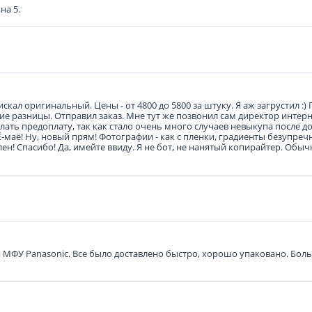
на 5.
кал оригинальный. Цены - от 4800 до 5800 за штуку. Я аж загрустил :) 
льшие разницы. Отправил заказ. Мне тут же позвонил сам директор интер
ать предоплату, так как стало очень много случаев невыкупа после до
 Ё-маё! Ну, новый прям! Фотографии - как с пленки, градиенты безупреч
н! Спасибо! Да, имейте ввиду. Я не бот, не нанятый копирайтер. Обыч
я МФУ Panasonic. Все было доставлено быстро, хорошо упаковано. Бол