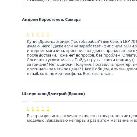
Андрей Коростелев, Самара
Купил Драм-картридж ("фотобарабан") для Canon LBP 7010/
думаю, чего? Даже если не заработает - фиг с ним. 900 
интернет-магазина, проверил въедливо, правильно ли я 
после доставки. Тоже нет вопросов, без проблем. Оплати
Логистика усложнилась. Пойдут грузы - сроки подтянут)
за три дня? Нет ошибки! Получил. Поставил в принтер. Ё
оригиналы за четыре цены? Щаз! В общем, я очень доволе
e-mail, хоть номер телефона. Вот, как-то так...
Шкиренков Дмитрий (Брянск)
Быстрая доставка, отличное качество товара, низкие ц
моделью. Заказываю не первый раз в этом магазине, и 