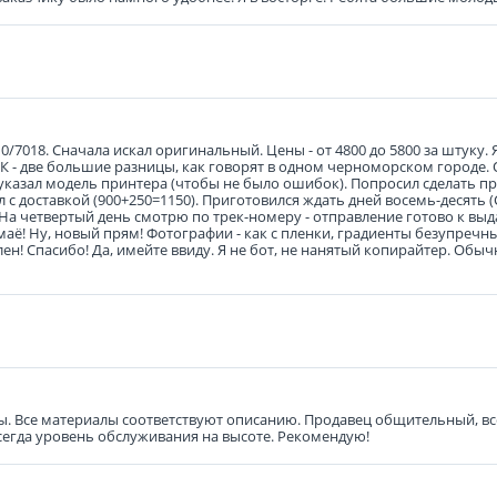
7018. Сначала искал оригинальный. Цены - от 4800 до 5800 за штуку. Я 
и 5К - две большие разницы, как говорят в одном черноморском городе.
указал модель принтера (чтобы не было ошибок). Попросил сделать пр
л с доставкой (900+250=1150). Приготовился ждать дней восемь-десять 
. На четвертый день смотрю по трек-номеру - отправление готово к вы
-маё! Ну, новый прям! Фотографии - как с пленки, градиенты безупречны
н! Спасибо! Да, имейте ввиду. Я не бот, не нанятый копирайтер. Обыч
ены. Все материалы соответствуют описанию. Продавец общительный, в
всегда уровень обслуживания на высоте. Рекомендую!