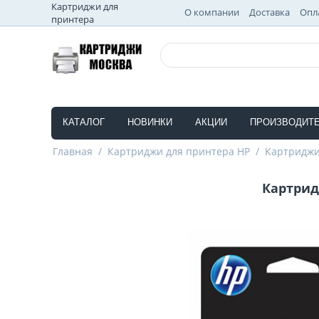
Картриджи для
О компании
Доставка
Опл
принтера
КАТАЛОГ
НОВИНКИ
АКЦИИ
ПРОИЗВОДИТ
Главная
/
Картриджи для принтера HP
/
Картриджи
Картрид