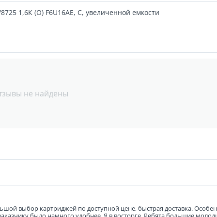
8725 1,6К (O) F6U16AE, C, увеличенной емкости
тзывы не найдены
ьшой выбор картриджей по доступной цене, быстрая доставка. Особенн
 заказчику было намного удобнее. Я в восторге. Ребята большие молод