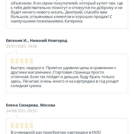
объяснили. Я из серии покупателей, который купит там, где
к тебе действительно помогут и отнесутся по-доброму и не
будет ничего нового искать. Дмитрий, спасибо вам
большое, отзывчивых клиентов и хороших продаж! С
наилучшими пожеланиями, Катерина
Евгения И., Нижний Новгород
23/01/2020, 18:36
Быстро, недорого. Приятно удивили цены в сравнении с
другими магазинами. Стартовая страница просто
отличная. Если так пойдет и дальше, буду брать только
здесь. Печатаю очень много и на картриджи в год уходит
солидная сумма.
Елена Сизарева, Москва
24/08/2021, 09:52
В очередной раз приобретаю картриджи в ООО