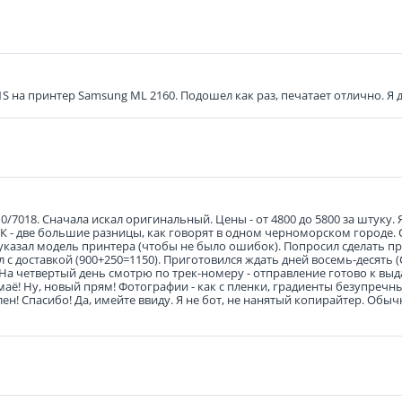
 на принтер Sаmsung ML 2160. Подошел как раз, печатает отлично. Я 
7018. Сначала искал оригинальный. Цены - от 4800 до 5800 за штуку. Я 
и 5К - две большие разницы, как говорят в одном черноморском городе.
указал модель принтера (чтобы не было ошибок). Попросил сделать пр
л с доставкой (900+250=1150). Приготовился ждать дней восемь-десять 
. На четвертый день смотрю по трек-номеру - отправление готово к вы
-маё! Ну, новый прям! Фотографии - как с пленки, градиенты безупречны
н! Спасибо! Да, имейте ввиду. Я не бот, не нанятый копирайтер. Обыч