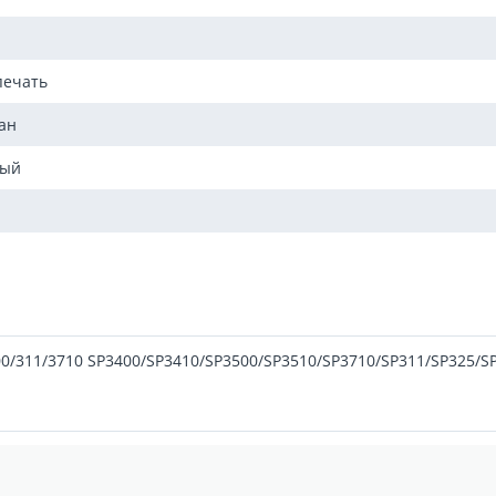
печать
ан
мый
00/311/3710 SP3400/SP3410/SP3500/SP3510/SP3710/SP311/SP325/S