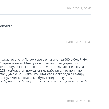
10/10/2018, 09:42
доволен!
04/06/2020, 09:40
аж загрустил :) Потом смотрю - аналог за 900 рублей. Ну,
 Отправил заказ. Мне тут же позвонил сам директор
едоплату, так как стало очень много случаев невыкупа
(СДЭК сейчас стал помедленнее работать, что понятно.
даче. Думаю - ошибка? Из Нижнего Новгорода в Самару -
е. Ну, и чего? Неужель я буду теперь покупать
ный довольный покупатель. Кто не верит - дам хоть свой
18/01/2021, 19:07