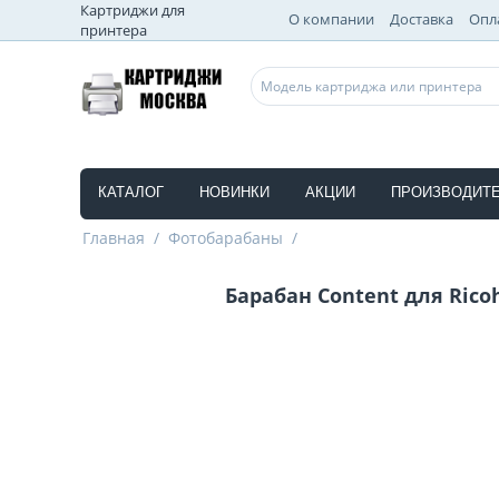
Картриджи для
О компании
Доставка
Опл
принтера
КАТАЛОГ
НОВИНКИ
АКЦИИ
ПРОИЗВОДИТ
Главная
/
Фотобарабаны
/
Барабан Content для Ricoh