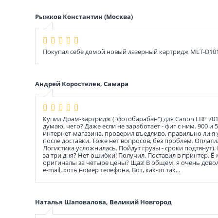
Рыжков Константин (Москва)
Покупал себе домой новый лазерный картридж MLT-D101S
Андрей Коростелев, Самара
Купил Драм-картридж ("фотобарабан") для Canon LBP 7010/
думаю, чего? Даже если не заработает - фиг с ним. 900 
интернет-магазина, проверил въедливо, правильно ли я 
после доставки. Тоже нет вопросов, без проблем. Оплати
Логистика усложнилась. Пойдут грузы - сроки подтянут)
за три дня? Нет ошибки! Получил. Поставил в принтер. Ё
оригиналы за четыре цены? Щаз! В общем, я очень доволе
e-mail, хоть номер телефона. Вот, как-то так...
Наталья Шаповалова, Великий Новгород