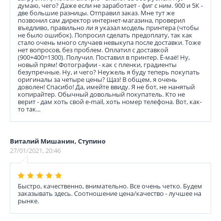
думаю, чего? Даже если не заработает - фиг с ним. 900 и 5К -
две большие разницы. Отправил заказ. Мне тут же
позвонил сам директор интернет-магазина, проверил
въедливо, правильно ли я указал модель принтера (чтобы
не было ошибок). Попросил сделать предоплату, так как
стало очень много случаев невыкупа после доставки. Тоже
нет вопросов, без проблем. Оплатил с доставкой
(900+400=1300). Получил. Поставил в принтер. Ё-маё! Ну,
новый прям! Фотографии - как с пленки, градиенты
безупречные. Ну, и чего? Неужель я буду теперь покупать
оригиналы за четыре цены? Щаз! В общем, я очень
доволен! Спасибо! Да, имейте ввиду. Я не бот, не нанятый
копирайтер. Обычный довольный покупатель. Кто не
верит - дам хоть свой e-mail, хоть номер телефона. Вот, как-
то так...
Виталий Мишанин, Ступино
27/01/2021, 20:46
Быстро, качественно, внимательно. Все очень четко. Будем
заказывать здесь. Соотношение цена/качество - лучшее на
рынке.