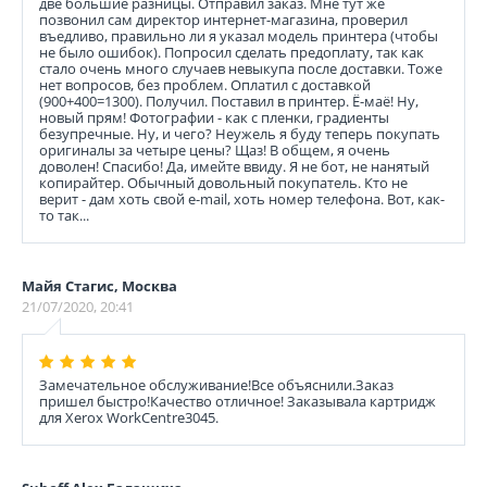
две большие разницы. Отправил заказ. Мне тут же
позвонил сам директор интернет-магазина, проверил
въедливо, правильно ли я указал модель принтера (чтобы
не было ошибок). Попросил сделать предоплату, так как
стало очень много случаев невыкупа после доставки. Тоже
нет вопросов, без проблем. Оплатил с доставкой
(900+400=1300). Получил. Поставил в принтер. Ё-маё! Ну,
новый прям! Фотографии - как с пленки, градиенты
безупречные. Ну, и чего? Неужель я буду теперь покупать
оригиналы за четыре цены? Щаз! В общем, я очень
доволен! Спасибо! Да, имейте ввиду. Я не бот, не нанятый
копирайтер. Обычный довольный покупатель. Кто не
верит - дам хоть свой e-mail, хоть номер телефона. Вот, как-
то так...
Майя Стагис, Москва
21/07/2020, 20:41
Замечательное обслуживание!Все объяснили.Заказ
пришел быстро!Качество отличное! Заказывала картридж
для Xerox WorkCentre3045.