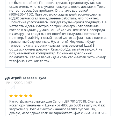
не было ошибок). Попросил сделать предоплату, так как
стало очень много случаев невыкупа после доставки. Тоже
нет вопросов, без проблем. Оплатил с доставкой
(900+250=1150). Приготовился ждать дней восемь-десять
(СДЭК сейчас стал помедленнее работать, что понятно.
Логистика усложнилась. Пойдут грузы - сроки подтянут). На
четвертый день смотрю по трек-номеру - отправление
готово к выдаче. Думаю - ошибка? Из Нижнего Новгорода
в Самару - за три дня? Нет ошибки! Получил. Поставил в
принтер. Ё-маё! Ну, новый прям! Фотографии - как с пленки,
градиенты безупречные. Ну, и чего? Неужель я буду
теперь покупать оригиналы за четыре цены? Щаз! В
общем, я очень доволен! Спасибо! Да, имейте ввиду. Я не
бот, не нанятый копирайтер. Обычный довольный
покупатель. Кто не верит - дам хоть свой e-mail, хоть номер
телефона. Вот, как-то так...
Дмитрий Тарасов, Тула
19/11/2020, 10:57
Купил Драм-картридж для Canon LBP 7010/7018. Сначала
искал оригинальный. Цены - от 4800 до 5800 за штуку. Я аж
загрустил :) Потом смотрю - аналог за 900 рублей. Ну,
думаю, чего? Даже если не заработает - фиг с ним. 900 и 5К -