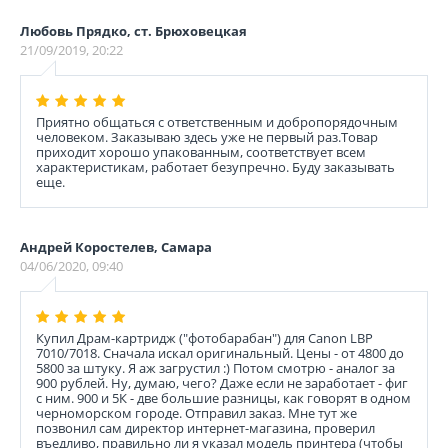
Любовь Прядко, ст. Брюховецкая
21/09/2019, 20:22
Приятно общаться с ответственным и добропорядочным
человеком. Заказываю здесь уже не первый раз.Товар
приходит хорошо упакованным, соответствует всем
характеристикам, работает безупречно. Буду заказывать
еще.
Андрей Коростелев, Самара
04/06/2020, 09:40
Купил Драм-картридж ("фотобарабан") для Canon LBP
7010/7018. Сначала искал оригинальный. Цены - от 4800 до
5800 за штуку. Я аж загрустил :) Потом смотрю - аналог за
900 рублей. Ну, думаю, чего? Даже если не заработает - фиг
с ним. 900 и 5К - две большие разницы, как говорят в одном
черноморском городе. Отправил заказ. Мне тут же
позвонил сам директор интернет-магазина, проверил
въедливо, правильно ли я указал модель принтера (чтобы