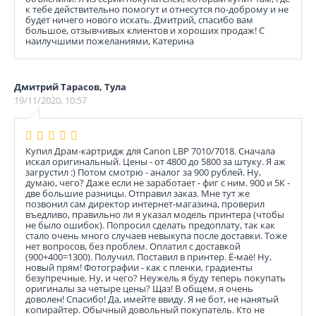
к тебе действительно помогут и отнесутся по-доброму и не
будет ничего нового искать. Дмитрий, спасибо вам
большое, отзывчивых клиентов и хороших продаж! С
наилучшими пожеланиями, Катерина
Дмитрий Тарасов, Тула
19/11/2020, 10:57
Купил Драм-картридж для Canon LBP 7010/7018. Сначала
искал оригинальный. Цены - от 4800 до 5800 за штуку. Я аж
загрустил :) Потом смотрю - аналог за 900 рублей. Ну,
думаю, чего? Даже если не заработает - фиг с ним. 900 и 5К -
две большие разницы. Отправил заказ. Мне тут же
позвонил сам директор интернет-магазина, проверил
въедливо, правильно ли я указал модель принтера (чтобы
не было ошибок). Попросил сделать предоплату, так как
стало очень много случаев невыкупа после доставки. Тоже
нет вопросов, без проблем. Оплатил с доставкой
(900+400=1300). Получил. Поставил в принтер. Ё-маё! Ну,
новый прям! Фотографии - как с пленки, градиенты
безупречные. Ну, и чего? Неужель я буду теперь покупать
оригиналы за четыре цены? Щаз! В общем, я очень
доволен! Спасибо! Да, имейте ввиду. Я не бот, не нанятый
копирайтер. Обычный довольный покупатель. Кто не