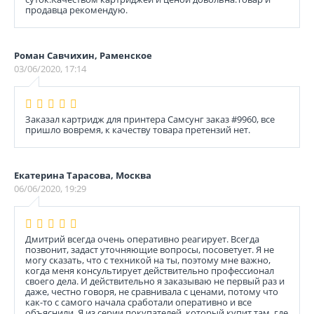
продавца рекомендую.
Роман Савчихин, Раменское
03/06/2020, 17:14
Заказал картридж для принтера Самсунг заказ #9960, все
пришло вовремя, к качеству товара претензий нет.
Екатерина Тарасова, Москва
06/06/2020, 19:29
Дмитрий всегда очень оперативно реагирует. Всегда
позвонит, задаст уточняющие вопросы, посоветует. Я не
могу сказать, что с техникой на ты, поэтому мне важно,
когда меня консультирует действительно профессионал
своего дела. И действительно я заказываю не первый раз и
даже, честно говоря, не сравнивала с ценами, потому что
как-то с самого начала сработали оперативно и все
объяснили. Я из серии покупателей, который купит там, где