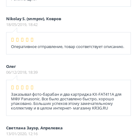
Nikolay S. (snmpsv), Ковров
18/05/2019, 18:42
Оперативное отправление, товар соответствует описанию.
Олег
06/12/2018, 18:39
Заказывал фото-барабан и два картриджа KX-FAT411A для
МФУ Panasonic. Все было доставлено быстро, хорошо
упаковано. Больших успехов этому замечательному
коллективу и в целом интернет- магазину KR3G.RU
Светлана Зауэр, Апрелевка
13/01/2020, 12:16