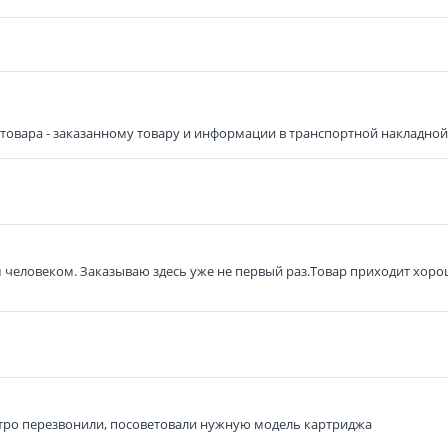
овара - заказанному товару и информации в транспортной накладной), 
человеком. Заказываю здесь уже не первый раз.Товар приходит хорош
тро перезвонили, посоветовали нужную модель картриджа