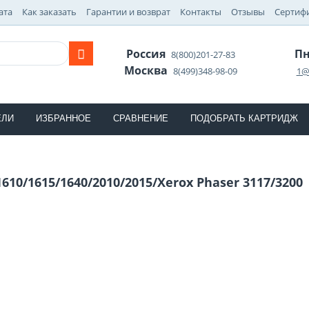
ата
Как заказать
Гарантии и возврат
Контакты
Отзывы
Сертиф
Россия
Пн
8(800)201-27-83
Москва
8(499)348-98-09
1@
ЕЛИ
ИЗБРАННОЕ
СРАВНЕНИЕ
ПОДОБРАТЬ КАРТРИДЖ
610/1615/1640/2010/2015/Xerox Phaser 3117/3200