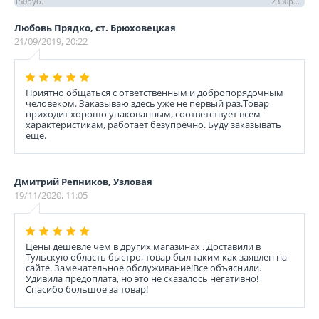
150
руб.
2350
руб.
Любовь Прядко, ст. Брюховецкая
21/09/2019, 20:22
Приятно общаться с ответственным и добропорядочным
человеком. Заказываю здесь уже не первый раз.Товар
приходит хорошо упакованным, соответствует всем
характеристикам, работает безупречно. Буду заказывать
еще.
Дмитрий Репников, Узловая
19/11/2020, 11:05
Цены дешевле чем в других магазинах . Доставили в
Тульскую область быстро, товар был таким как заявлен на
сайте. Замечательное обслуживание!Все объяснили.
Удивила предоплата, но это не сказалось негативно!
Спасибо большое за товар!