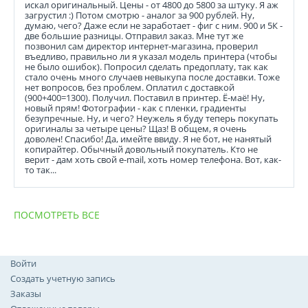
искал оригинальный. Цены - от 4800 до 5800 за штуку. Я аж
загрустил :) Потом смотрю - аналог за 900 рублей. Ну,
думаю, чего? Даже если не заработает - фиг с ним. 900 и 5К -
две большие разницы. Отправил заказ. Мне тут же
позвонил сам директор интернет-магазина, проверил
въедливо, правильно ли я указал модель принтера (чтобы
не было ошибок). Попросил сделать предоплату, так как
стало очень много случаев невыкупа после доставки. Тоже
нет вопросов, без проблем. Оплатил с доставкой
(900+400=1300). Получил. Поставил в принтер. Ё-маё! Ну,
новый прям! Фотографии - как с пленки, градиенты
безупречные. Ну, и чего? Неужель я буду теперь покупать
оригиналы за четыре цены? Щаз! В общем, я очень
доволен! Спасибо! Да, имейте ввиду. Я не бот, не нанятый
копирайтер. Обычный довольный покупатель. Кто не
верит - дам хоть свой e-mail, хоть номер телефона. Вот, как-
то так...
ПОСМОТРЕТЬ ВСЕ
Войти
Создать учетную запись
Заказы