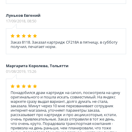
Луньков Евгений
17/09/2018, 08:50
Заказ 8118. Заказал картридж CF218A в пятницу, в субботу
получил, печатает норм.
Маргарита Королева, Тольятти
01/08/2019, 15:26
Понадобился драм картридж на canon, посмотрела на цену
оригинального и пошла искать совместимый. На яндекс
маркете сразу выдал вариант, долго думать не стала,
заказала. Минут через 10 мне перезванивает сотрудник
интернет-магазина, уточняет параметры заказа,
рассказывает про картридж и про акции,которые, кстати,
очень привлекательные. Заказ отправили в тот же день,
что очень круто. Порадовала транспортная компания -
привезла на день раньше, чем планировали, что тоже