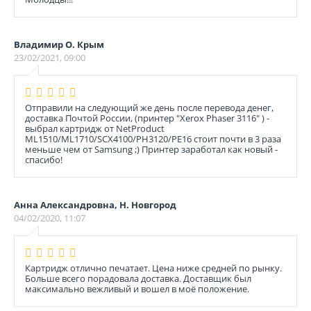
Владимир О. Крым
23/02/2021, 09:00
Отправили на следующий же день после перевода денег,
доставка Почтой России, (принтер "Xerox Phaser 3116" ) -
выбрал картридж от NetProduct
ML1510/ML1710/SCX4100/PH3120/PE16 стоит почти в 3 раза
меньше чем от Samsung ;) Принтер заработал как новый -
спасибо!
Анна Александровна, Н. Новгород
04/02/2020, 11:07
Картридж отлично печатает. Цена ниже средней по рынку.
Больше всего порадовала доставка. Доставщик был
максимально вежливый и вошел в моё положение.