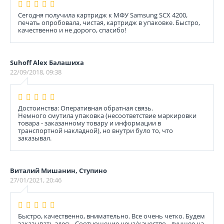
Сегодня получила картридж к МФУ Samsung SCX 4200,
печать опробовала, чистая, картридж в упаковке. Быстро,
качественно и не дорого, спасибо!
Suhoff Alex Балашиха
22/09/2018, 09:38
Достоинства: Оперативная обратная связь.
Немного смутила упаковка (несоответствие маркировки
товара - заказанному товару и информации в
транспортной накладной), но внутри було то, что
заказывал.
Виталий Мишанин, Ступино
27/01/2021, 20:46
Быстро, качественно, внимательно. Все очень четко. Будем
заказывать здесь. Соотношение цена/качество - лучшее на