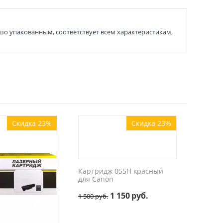
о упакованным, соответствует всем характеристикам,
Скидка 23%
Скидка 23%
Картридж 055H красный
для Canon
1 150
руб.
1 500
руб.