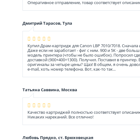
Оперативное отправление, товар соответствует описани
Дмитрий Тарасов, Тула
Купил Драм-картридж для Canon LBP 7010/7018. Сначала ис
Даже если не заработает - фиг с ним. 900 и 5К - две бо
модель принтера (чтобы не было ошибок). Попросил сдел
доставкой (900+400=1300). Получил. Поставил в принтер.
оригиналы за четыре цены? Щаз! В общем, я очень доволе
e-mail, хоть номер телефона. Вот, как-то так...
Татьяна Саввина, Москва
Качество картриджей полностью соответствует описанию
Никаких нареканий. Все отлично!
Любовь Прядко, ст. Брюховецкая