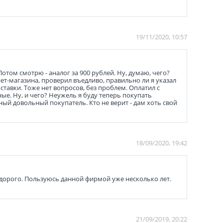
19/11/2020, 10:57
Потом смотрю - аналог за 900 рублей. Ну, думаю, чего?
нет-магазина, проверил въедливо, правильно ли я указал
ставки. Тоже нет вопросов, без проблем. Оплатил с
ные. Ну, и чего? Неужель я буду теперь покупать
ный довольный покупатель. Кто не верит - дам хоть свой
18/09/2020, 19:42
едорого. Пользуюсь данной фирмой уже несколько лет.
21/09/2019, 20:22