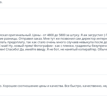
ю.
кал оригинальный. Цены - от 4800 до 5800 за штуку. Я аж загрустил :) 
льшие разницы. Отправил заказ. Мне тут же позвонил сам директор интер
ать предоплату, так как стало очень много случаев невыкупа после до
 Ё-маё! Ну, новый прям! Фотографии - как с пленки, градиенты безупреч
н! Спасибо! Да, имейте ввиду. Я не бот, не нанятый копирайтер. Обыч
. Хорошее соотношение цены и качества. Все быстро, качественно, н