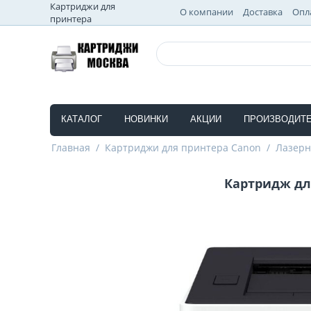
Картриджи для
О компании
Доставка
Опл
принтера
КАТАЛОГ
НОВИНКИ
АКЦИИ
ПРОИЗВОДИТ
Главная
/
Картриджи для принтера Canon
/
Лазер
Картридж для