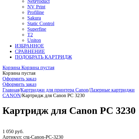
NetProduct
NV Print
Profiline
Sakura
Static Control
Superfine
T2
Uniton
ИЗБРАННОЕ
СРАВНЕНИЕ
ПОДОБРАТЬ КАРТРИДЖ
Корзина
Корзина пустая
Корзина пустая
Оформить заказ
Оформить заказ
Главная
/
Картриджи для принтера Canon
/
Лазерные картриджи
CANON
/
Картридж для Canon PC 3230
Картридж для Canon PC 3230
1 050
руб.
Артикул:
crg-Canon-PC-3230