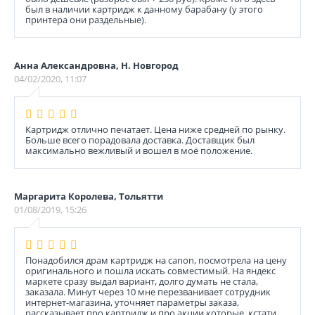
был в наличии картридж к данному барабану (у этого
принтера они раздельные).
Анна Александровна, Н. Новгород
04/02/2020, 11:07
Картридж отлично печатает. Цена ниже средней по рынку.
Больше всего порадовала доставка. Доставщик был
максимально вежливый и вошел в моё положение.
Маргарита Королева, Тольятти
01/08/2019, 15:26
Понадобился драм картридж на canon, посмотрела на цену
оригинального и пошла искать совместимый. На яндекс
маркете сразу выдал вариант, долго думать не стала,
заказала. Минут через 10 мне перезванивает сотрудник
интернет-магазина, уточняет параметры заказа,
рассказывает про картридж и про акции,которые, кстати,