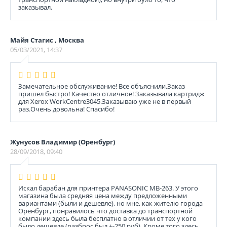
заказывал.
Майя Стагис , Москва
05/03/2021, 14:37
Замечательное обслуживание! Все объяснили.Заказ
пришел быстро! Качество отличное! Заказывала картридж
для Xerox WorkCentre3045.Заказываю уже не в первый
раз.Очень довольна! Спасибо!
Жунусов Владимир (Оренбург)
28/09/2018, 09:40
Искал барабан для принтера PANASONIC MB-263. У этого
магазина была средняя цена между предложенными
вариантами (были и дешевле), но мне, как жителю города
Оренбург, понравилось что доставка до транспортной
компании здесь была бесплатно в отличии от тех у кого
было дешевле (разброс был +-250 руб). Кроме того здесь