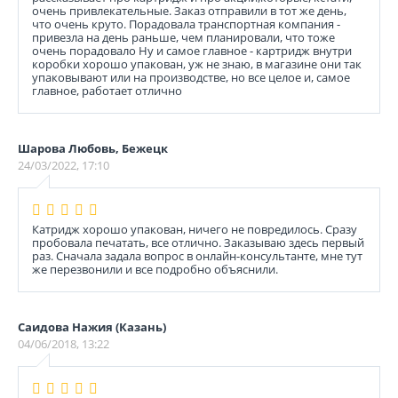
очень привлекательные. Заказ отправили в тот же день,
что очень круто. Порадовала транспортная компания -
привезла на день раньше, чем планировали, что тоже
очень порадовало Ну и самое главное - картридж внутри
коробки хорошо упакован, уж не знаю, в магазине они так
упаковывают или на производстве, но все целое и, самое
главное, работает отлично
Шарова Любовь, Бежецк
24/03/2022, 17:10
Катридж хорошо упакован, ничего не повредилось. Сразу
пробовала печатать, все отлично. Заказываю здесь первый
раз. Сначала задала вопрос в онлайн-консультанте, мне тут
же перезвонили и все подробно объяснили.
Саидова Нажия (Казань)
04/06/2018, 13:22