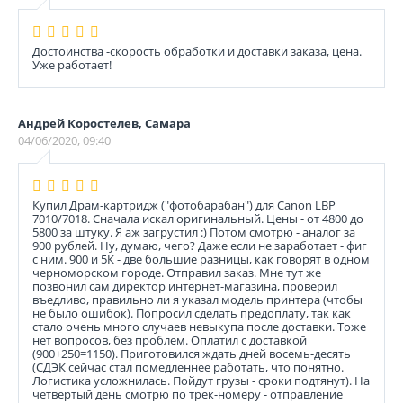
Достоинства -скорость обработки и доставки заказа, цена.
Уже работает!
Андрей Коростелев, Самара
04/06/2020, 09:40
Купил Драм-картридж ("фотобарабан") для Canon LBP
7010/7018. Сначала искал оригинальный. Цены - от 4800 до
5800 за штуку. Я аж загрустил :) Потом смотрю - аналог за
900 рублей. Ну, думаю, чего? Даже если не заработает - фиг
с ним. 900 и 5К - две большие разницы, как говорят в одном
черноморском городе. Отправил заказ. Мне тут же
позвонил сам директор интернет-магазина, проверил
въедливо, правильно ли я указал модель принтера (чтобы
не было ошибок). Попросил сделать предоплату, так как
стало очень много случаев невыкупа после доставки. Тоже
нет вопросов, без проблем. Оплатил с доставкой
(900+250=1150). Приготовился ждать дней восемь-десять
(СДЭК сейчас стал помедленнее работать, что понятно.
Логистика усложнилась. Пойдут грузы - сроки подтянут). На
четвертый день смотрю по трек-номеру - отправление