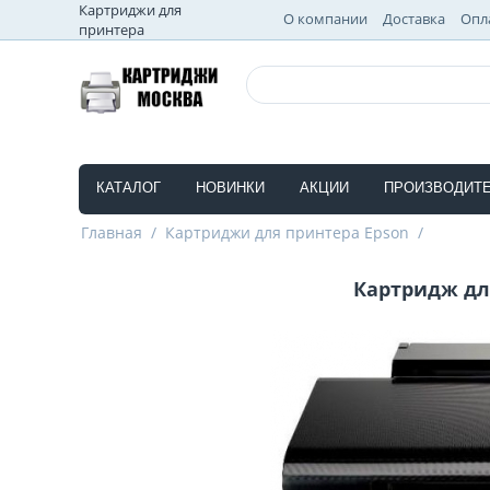
Картриджи для
О компании
Доставка
Опл
принтера
КАТАЛОГ
НОВИНКИ
АКЦИИ
ПРОИЗВОДИТ
Главная
/
Картриджи для принтера Epson
/
Картридж для