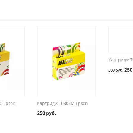
Картридж T
250
300
руб.
C Epson
Картридж T0803M Epson
250
руб.