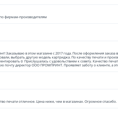
 по фирмам-производителям
! Заказываю в этом магазине с 2017 года. После оформления заказа
ветовали, выбрать другую модель картриджа. По качеству печати и про
нтировать☺️ Прислушалась с удовольствием к совету. Качество печати
ю почту директор ООО ПРОМПРИНТ. Проявляет заботу о клиенте, а это
ство печати отличное. Цена ниже, чем в магазинах. Огромное спасибо.