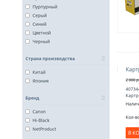
Пурпурный
Серый
Синий
Цветной
Черный
Страна производства
Карт
Скидка 20
Китай
2 000
р
Япония
40734
Картр
Бренд
Налич
Canon
Кол-в
Hi-Black
NetProduct
В К