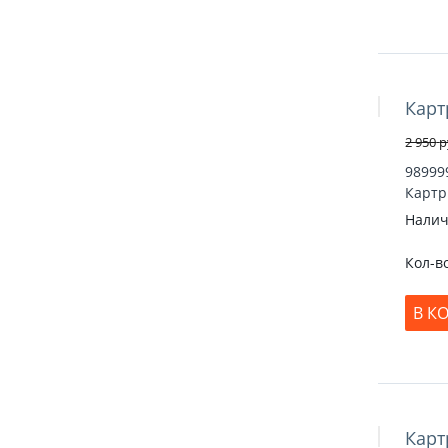
Карт
Скидка 22
2 950
р
98999
Картр
Налич
Кол-в
В К
Карт
Скидка 26