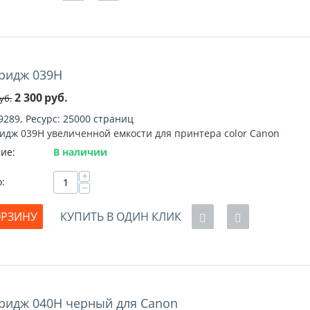
ридж 039H
%
2 300
руб.
уб.
9289, Ресурс: 25000 страниц
идж 039H увеличенной емкости для принтера color Canon
ие:
В наличии
+
о:
−
ОРЗИНУ
КУПИТЬ В ОДИН КЛИК
ридж 040H черный для Canon
%