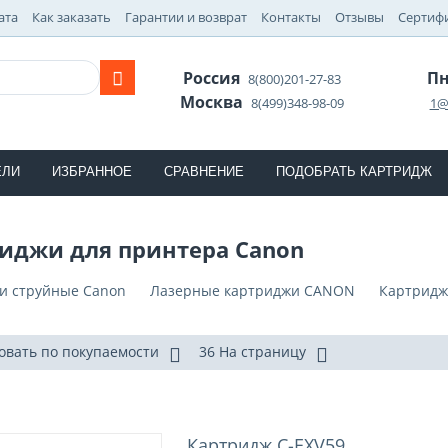
ата
Как заказать
Гарантии и возврат
Контакты
Отзывы
Сертиф
Россия
Пн
8(800)201-27-83
Москва
8(499)348-98-09
1@
ЕЛИ
ИЗБРАННОЕ
СРАВНЕНИЕ
ПОДОБРАТЬ КАРТРИДЖ
иджи для принтера Canon
и струйные Canon
Лазерные картриджи CANON
Картридж
овать по покупаемости
36 На страницу
Картридж C-EXV59