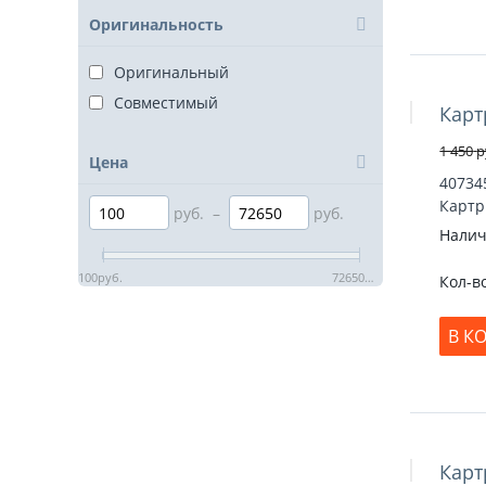
Оригинальность
Оригинальный
Совместимый
Карт
Скидка 38
1 450
р
Цена
40734
Картр
руб.
–
руб.
Налич
100
руб.
72650
руб.
Кол-в
В К
Карт
Скидка 30