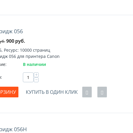
ридж 056
%
900
руб.
уб.
5, Ресурс: 10000 страниц
идж 056 для принтера Canon
ие:
В наличии
+
о:
−
ОРЗИНУ
КУПИТЬ В ОДИН КЛИК
ридж 056H
%