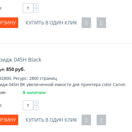
+
о:
−
ОРЗИНУ
КУПИТЬ В ОДИН КЛИК
ридж 045H Black
%
850
руб.
уб.
92800, Ресурс: 2800 страниц
идж 045H BK увеличенной емкости для принтера color Canon
ие:
В наличии
+
о:
−
ОРЗИНУ
КУПИТЬ В ОДИН КЛИК