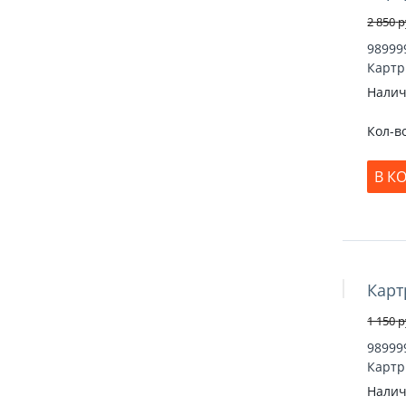
2 850
р
98999
Картр
Налич
Кол-в
В К
Карт
Скидка 30
1 150
р
98999
Картр
Налич