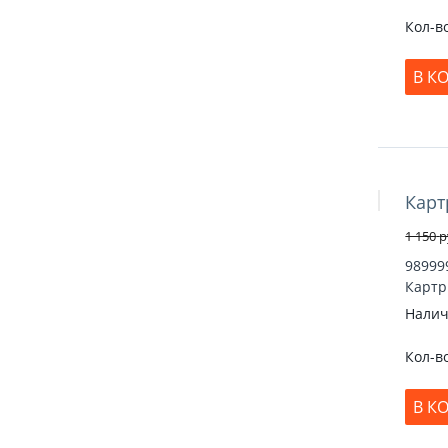
Кол-в
В К
Карт
Скидка 26
1 150
р
98999
Картр
Налич
Кол-в
В К