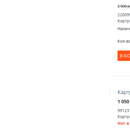
2 500
р
22009
Картр
Налич
Кол-в
В К
Карт
1 050
99123
Картр
Нет в