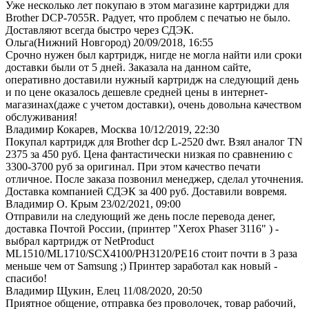
Уже несколько лет покупаю в этом магазине картриджи для
Brother DCP-7055R. Радует, что проблем с печатью не было.
Доставляют всегда быстро через СДЭК.
Ольга(Нижний Новгород)
20/09/2018, 16:55
Срочно нужен был картридж, нигде не могла найти или сроки
доставки были от 5 дней. Заказала на данном сайте,
оперативно доставили нужный картридж на следующий день
и по цене оказалось дешевле средней цены в интернет-
магазинах(даже с учетом доставки), очень довольна качеством
обслуживания!
Владимир Кокарев, Москва
10/12/2019, 22:30
Покупал картридж для Brother dcp L-2520 dwr. Взял аналог TN
2375 за 450 руб. Цена фантастически низкая по сравнению с
3300-3700 руб за оригинал. При этом качество печати
отличное. После заказа позвонил менеджер, сделал уточнения.
Доставка компанией СДЭК за 400 руб. Доставили вовремя.
Владимир О. Крым
23/02/2021, 09:00
Отправили на следующий же день после перевода денег,
доставка Почтой России, (принтер "Xerox Phaser 3116" ) -
выбрал картридж от NetProduct
ML1510/ML1710/SCX4100/PH3120/PE16 стоит почти в 3 раза
меньше чем от Samsung ;) Принтер заработал как новый -
спасибо!
Владимир Щукин, Елец
11/08/2020, 20:50
Приятное общение, отправка без проволочек, товар рабочий,