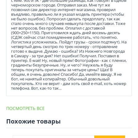
с ним. 900 и 5К - две большие разницы, как говорят в одном
черноморском городе. Отправил заказ. Мне тут же
позвонил сам директор интернет-магазина, проверил
въедливо, правильно ли я указал модель принтера (чтобы
не было ошибок). Попросил сделать предоплату, так как
стало очень много случаев невыкупа после доставки. Тоже
нет вопросов, без проблем. Оплатил с доставкой
(900+250=1150). Приготовился ждать дней восемь-десять
(СДЭК сейчас стал помедленнее работать, что понятно.
Логистика усложнилась. Пойдут грузы - сроки подтянут). На
четвертый день смотрю по трек-номеру - отправление
готово к выдаче. Думаю - ошибка? Из Нижнего Новгорода
в Самару - за три дня? Нет ошибки! Получил. Поставил в
принтер. Ё-маё! Ну, новый прям! Фотографии - как с пленки,
градиенты безупречные. Ну, и чего? Неужель я буду
теперь покупать оригиналы за четыре цены? Щаз! В
общем, я очень доволен! Спасибо! Да, имейте ввиду. Я не
бот, не нанятый копирайтер. Обычный довольный
покупатель. Кто не верит - дам хоть свой e-mail, хоть номер
телефона. Вот, как-то так...
ПОСМОТРЕТЬ ВСЕ
Похожие товары