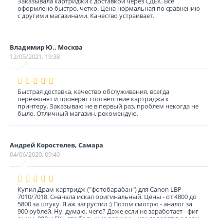
Заказывала картриджи с доставкой через СДЕК. Все
оформлено быстро, четко. Цена нормальная по сравнению
с другими магазинами. Качество устраивает.
Владимир Ю., Москва
12/05/2021, 19:38
Быстрая доставка, качество обслуживания, всегда
перезвонят и проверят соответствие картриджа к
принтеру. Заказываю не в первый раз, проблем некогда не
было. Отличный магазин, рекомендую.
Андрей Коростелев, Самара
04/06/2020, 09:40
Купил Драм-картридж ("фотобарабан") для Canon LBP
7010/7018. Сначала искал оригинальный. Цены - от 4800 до
5800 за штуку. Я аж загрустил :) Потом смотрю - аналог за
900 рублей. Ну, думаю, чего? Даже если не заработает - фиг