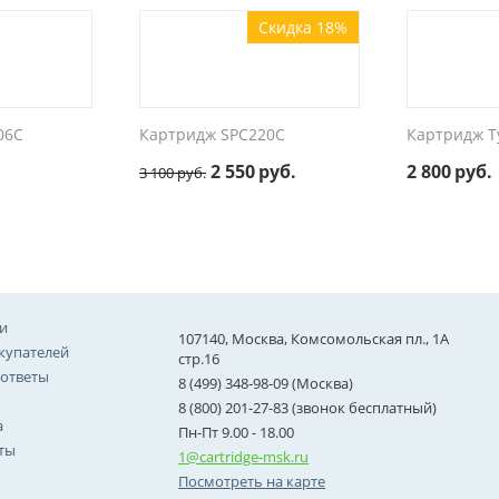
Скидка 18%
06C
Картридж SPC220C
Картридж T
2 550
руб.
2 800
руб.
3 100
руб.
и
107140, Москва, Комсомольская пл., 1А
купателей
стр.16
 ответы
8 (499) 348-98-09 (Москва)
8 (800) 201-27-83 (звонок бесплатный)
а
Пн-Пт 9.00 - 18.00
ты
1@cartridge-msk.ru
Посмотреть на карте