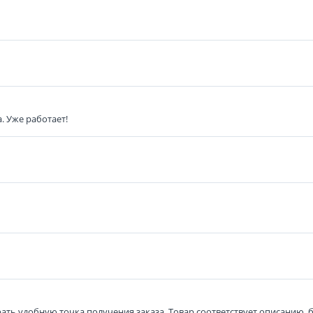
. Уже работает!
ть удобную точка получения заказа. Товар соответствует описанию, б