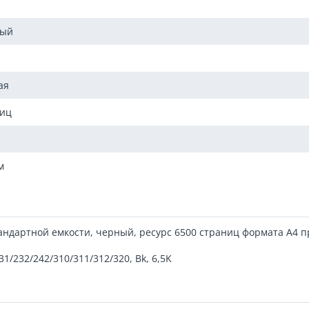
мый
ая
ниц
м
андартной емкости, черный, ресурс 6500 страниц формата А4 
31/232/242/310/311/312/320, Bk, 6,5K