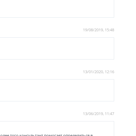
19/08/2019, 15:48
13/01/2020, 12:16
13/06/2019, 11:47
олее того консультант помогает определиться в