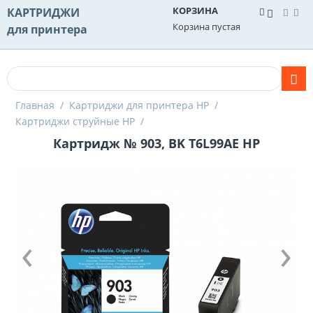
КОРЗИНА
КАРТРИДЖИ
Корзина пустая
для принтера
Главная
/
Картриджи для принтера HP
/
Картриджи струйные HP
/
Картридж № 903, BK T6L99AE HP