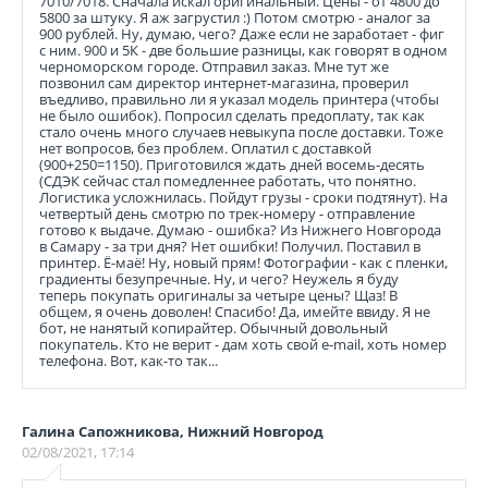
7010/7018. Сначала искал оригинальный. Цены - от 4800 до
5800 за штуку. Я аж загрустил :) Потом смотрю - аналог за
900 рублей. Ну, думаю, чего? Даже если не заработает - фиг
с ним. 900 и 5К - две большие разницы, как говорят в одном
черноморском городе. Отправил заказ. Мне тут же
позвонил сам директор интернет-магазина, проверил
въедливо, правильно ли я указал модель принтера (чтобы
не было ошибок). Попросил сделать предоплату, так как
стало очень много случаев невыкупа после доставки. Тоже
нет вопросов, без проблем. Оплатил с доставкой
(900+250=1150). Приготовился ждать дней восемь-десять
(СДЭК сейчас стал помедленнее работать, что понятно.
Логистика усложнилась. Пойдут грузы - сроки подтянут). На
четвертый день смотрю по трек-номеру - отправление
готово к выдаче. Думаю - ошибка? Из Нижнего Новгорода
в Самару - за три дня? Нет ошибки! Получил. Поставил в
принтер. Ё-маё! Ну, новый прям! Фотографии - как с пленки,
градиенты безупречные. Ну, и чего? Неужель я буду
теперь покупать оригиналы за четыре цены? Щаз! В
общем, я очень доволен! Спасибо! Да, имейте ввиду. Я не
бот, не нанятый копирайтер. Обычный довольный
покупатель. Кто не верит - дам хоть свой e-mail, хоть номер
телефона. Вот, как-то так...
Галина Сапожникова, Нижний Новгород
02/08/2021, 17:14