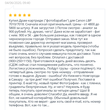
04/06/2020, 09:40
Купил Драм-картридж ("фотобарабан") для Canon LBP
7010/7018. Сначала искал оригинальный. Цены - от 4800 до
5800 за штуку. Я аж загрустил :) Потом смотрю - аналог за
900 рублей. Ну, думаю, чего? Даже если не заработает - фиг
с ним. 900 и 5К - две большие разницы, как говорят в одном
черноморском городе. Отправил заказ. Мне тут же
позвонил сам директор интернет-магазина, проверил
въедливо, правильно ли я указал модель принтера (чтобы
не было ошибок). Попросил сделать предоплату, так как
стало очень много случаев невыкупа после доставки. Тоже
нет вопросов, без проблем. Оплатил с доставкой
(900+250=1150). Приготовился ждать дней восемь-десять
(СДЭК сейчас стал помедленнее работать, что понятно.
Логистика усложнилась. Пойдут грузы - сроки подтянут). На
четвертый день смотрю по трек-номеру - отправление
готово к выдаче. Думаю - ошибка? Из Нижнего Новгорода
в Самару - за три дня? Нет ошибки! Получил. Поставил в
принтер. Ё-маё! Ну, новый прям! Фотографии - как с пленки,
градиенты безупречные. Ну, и чего? Неужель я буду
теперь покупать оригиналы за четыре цены? Щаз! В
общем, я очень доволен! Спасибо! Да, имейте ввиду. Я не
бот, не нанятый копирайтер. Обычный довольный
покупатель. Кто не верит - дам хоть свой e-mail, хоть номер
телефона. Вот, как-то так...