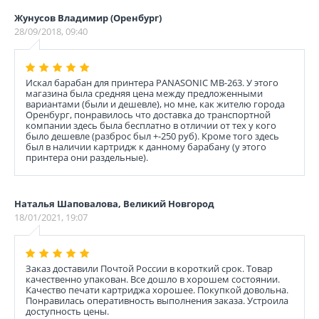
Жунусов Владимир (Оренбург)
28/09/2018, 09:40
Искал барабан для принтера PANASONIC MB-263. У этого
магазина была средняя цена между предложенными
вариантами (были и дешевле), но мне, как жителю города
Оренбург, понравилось что доставка до транспортной
компании здесь была бесплатно в отличии от тех у кого
было дешевле (разброс был +-250 руб). Кроме того здесь
был в наличии картридж к данному барабану (у этого
принтера они раздельные).
Наталья Шаповалова, Великий Новгород
18/01/2021, 19:07
Заказ доставили Почтой России в короткий срок. Товар
качественно упакован. Все дошло в хорошем состоянии.
Качество печати картриджа хорошее. Покупкой довольна.
Понравилась оперативность выполнения заказа. Устроила
доступность цены.