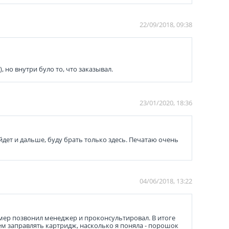
22/09/2018, 09:38
но внутри було то, что заказывал.
23/01/2020, 18:36
йдет и дальше, буду брать только здесь. Печатаю очень
04/06/2018, 13:22
мер позвонил менеджер и проконсультировал. В итоге
ем заправлять картридж, насколько я поняла - порошок