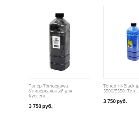
Тонер Tomoegawa
Тонер Hi-Black д
Универсальный для
5500/5550, Тип ..
Kyocera...
3 750
руб.
3 750
руб.