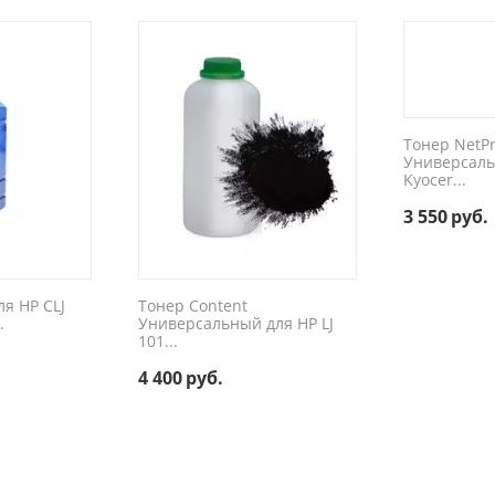
Тонер NetP
Универсаль
Kyocer...
3 550
руб.
ля HP CLJ
Тонер Content
.
Универсальный для HP LJ
101...
4 400
руб.