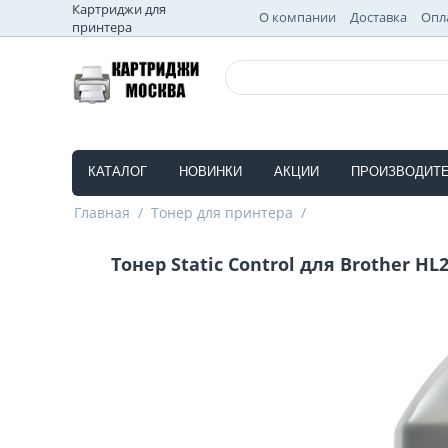
Картриджи для
О компании
Доставка
Опл
принтера
КАТАЛОГ
НОВИНКИ
АКЦИИ
ПРОИЗВОДИТ
Главная
/
Тонер для принтера
/
Тонер Static Control для Brother HL