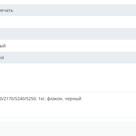
печать
мый
rol
40/2170/5240/5250, 1кг, флакон, черный