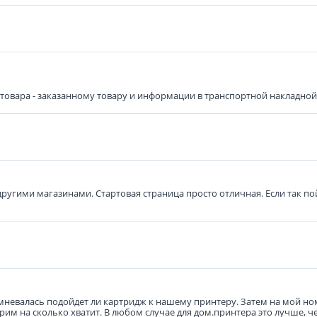
овара - заказанному товару и информации в транспортной накладной), 
другими магазинами. Стартовая страница просто отличная. Если так по
мневалась подойдет ли картридж к нашему принтеру. Затем на мой но
им на сколько хватит. В любом случае для дом.принтера это лучше, ч