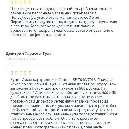
Низкие цены на предоставленный товар. Внимательное
отношение персонала магазина к покупателям.
Пользуюсь услугами этого магазина более 3-х лет.
Персонал индивидуально подходит к каждому покупателю
в плане выбора, сопровождения и/или замене
бракованного товара, а главное делает это оперативно с
высоким профессионализмом.
Дмитрий Тарасов, Тула
19/11/2020, 10:57
Купил Драм-картридж для Canon LBP 7010/7018. Сначала
искал оригинальный. Цены - от 4800 до 5800 за штуку. Я аж
загрустил :) Потом смотрю - аналог за 900 рублей. Ну,
думаю, чего? Даже если не заработает - фиг с ним. 900 и 5К -
две большие разницы. Отправил заказ. Мне тут же
позвонил сам директор интернет-магазина, проверил
въедливо, правильно ли я указал модель принтера (чтобы
не было ошибок). Попросил сделать предоплату, так как
стало очень много случаев невыкупа после доставки. Тоже
нет вопросов, без проблем. Оплатил с доставкой
(900+400=1300). Получил. Поставил в принтер. Ё-маё! Ну,
новый прям! Фотографии - как с пленки, градиенты