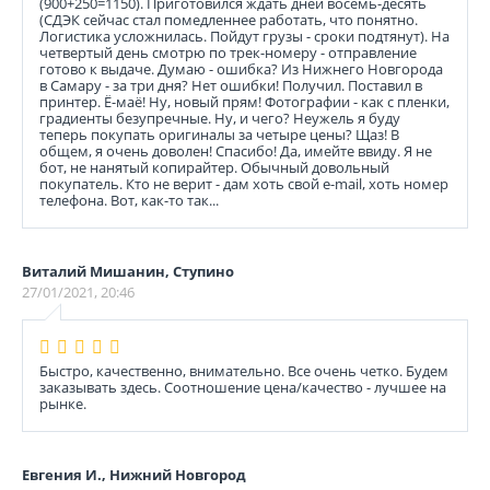
(900+250=1150). Приготовился ждать дней восемь-десять
(СДЭК сейчас стал помедленнее работать, что понятно.
Логистика усложнилась. Пойдут грузы - сроки подтянут). На
четвертый день смотрю по трек-номеру - отправление
готово к выдаче. Думаю - ошибка? Из Нижнего Новгорода
в Самару - за три дня? Нет ошибки! Получил. Поставил в
принтер. Ё-маё! Ну, новый прям! Фотографии - как с пленки,
градиенты безупречные. Ну, и чего? Неужель я буду
теперь покупать оригиналы за четыре цены? Щаз! В
общем, я очень доволен! Спасибо! Да, имейте ввиду. Я не
бот, не нанятый копирайтер. Обычный довольный
покупатель. Кто не верит - дам хоть свой e-mail, хоть номер
телефона. Вот, как-то так...
Виталий Мишанин, Ступино
27/01/2021, 20:46
Быстро, качественно, внимательно. Все очень четко. Будем
заказывать здесь. Соотношение цена/качество - лучшее на
рынке.
Евгения И., Нижний Новгород