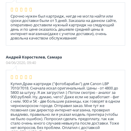
Срочно нужен был картридж, нигде не могла найти или
сроки доставки были от 5 дней. Заказала на данном сайте,
оперативно доставили нужный картридж на следующий
день и по цене оказалось дешевле средней цены в
интернет-магазинах(даже с учетом доставки), очень
довольна качеством обслуживания!
Андрей Коростелев, Самара
04/06/2020, 09:40
Купил Драм-картридж ("фотобарабан") для Canon LBP
7010/7018. Сначала искал оригинальный. Цены - от 4800 до
5800 за штуку. Я аж загрустил :) Потом смотрю - аналог за
900 рублей. Ну, думаю, чего? Даже если не заработает - фиг
с ним. 900 и 5К - две большие разницы, как говорят в одном
черноморском городе. Отправил заказ. Мне тут же
позвонил сам директор интернет-магазина, проверил
въедливо, правильно ли я указал модель принтера (чтобы
не было ошибок). Попросил сделать предоплату, так как
стало очень много случаев невыкупа после доставки. Тоже
нет вопросов, без проблем. Оплатил с доставкой