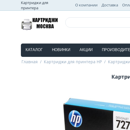
Картриджи для
О компании
Доставка
Опл
принтера
КАТАЛОГ
НОВИНКИ
АКЦИИ
ПРОИЗВОДИТ
Главная
/
Картриджи для принтера HP
/
Картриджи
Картр