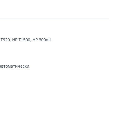
920, HP T1500, HP 300ml.
автоматически.