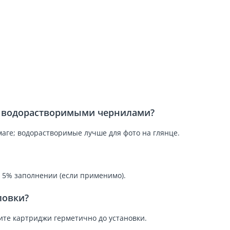
и водорастворимыми чернилами?
аге; водорастворимые лучше для фото на глянце.
и 5% заполнении (если применимо).
ловки?
ните картриджи герметично до установки.