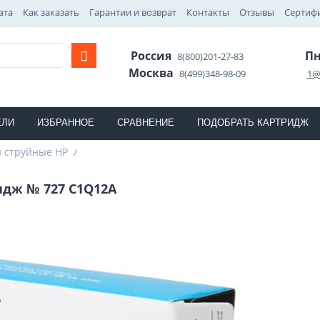
ата
Как заказать
Гарантии и возврат
Контакты
Отзывы
Сертиф
Россия
Пн
8(800)201-27-83
Москва
8(499)348-98-09
1@
ЕЛИ
ИЗБРАННОЕ
СРАВНЕНИЕ
ПОДОБРАТЬ КАРТРИДЖ
 струйные HP
/
идж № 727 C1Q12A