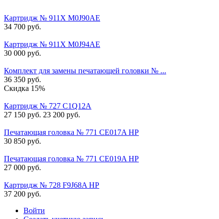
Картридж № 911X M0J90AE
34 700
руб.
Картридж № 911X M0J94AE
30 000
руб.
Комплект для замены печатающей головки № ...
36 350
руб.
Скидка 15%
Картридж № 727 C1Q12A
27 150
руб.
23 200
руб.
Печатающая головка № 771 CE017A HP
30 850
руб.
Печатающая головка № 771 CE019A HP
27 000
руб.
Картридж № 728 F9J68A HP
37 200
руб.
Войти