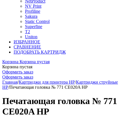
NetProduct
NV Print
Profiline
Sakura
Static Control
Superfine
T2
Uniton
ИЗБРАННОЕ
СРАВНЕНИЕ
ПОДОБРАТЬ КАРТРИДЖ
Корзина
Корзина пустая
Корзина пустая
Оформить заказ
Оформить заказ
Главная
/
Картриджи для принтера HP
/
Картриджи струйные
HP
/
Печатающая головка № 771 CE020A HP
Печатающая головка № 771
CE020A HP