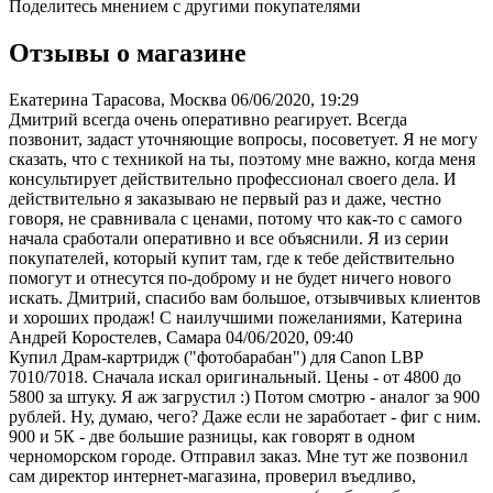
Поделитесь мнением с другими покупателями
Отзывы о магазине
Екатерина Тарасова, Москва
06/06/2020, 19:29
Дмитрий всегда очень оперативно реагирует. Всегда
позвонит, задаст уточняющие вопросы, посоветует. Я не могу
сказать, что с техникой на ты, поэтому мне важно, когда меня
консультирует действительно профессионал своего дела. И
действительно я заказываю не первый раз и даже, честно
говоря, не сравнивала с ценами, потому что как-то с самого
начала сработали оперативно и все объяснили. Я из серии
покупателей, который купит там, где к тебе действительно
помогут и отнесутся по-доброму и не будет ничего нового
искать. Дмитрий, спасибо вам большое, отзывчивых клиентов
и хороших продаж! С наилучшими пожеланиями, Катерина
Андрей Коростелев, Самара
04/06/2020, 09:40
Купил Драм-картридж ("фотобарабан") для Canon LBP
7010/7018. Сначала искал оригинальный. Цены - от 4800 до
5800 за штуку. Я аж загрустил :) Потом смотрю - аналог за 900
рублей. Ну, думаю, чего? Даже если не заработает - фиг с ним.
900 и 5К - две большие разницы, как говорят в одном
черноморском городе. Отправил заказ. Мне тут же позвонил
сам директор интернет-магазина, проверил въедливо,