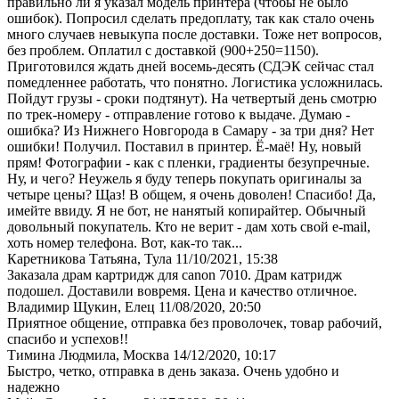
правильно ли я указал модель принтера (чтобы не было
ошибок). Попросил сделать предоплату, так как стало очень
много случаев невыкупа после доставки. Тоже нет вопросов,
без проблем. Оплатил с доставкой (900+250=1150).
Приготовился ждать дней восемь-десять (СДЭК сейчас стал
помедленнее работать, что понятно. Логистика усложнилась.
Пойдут грузы - сроки подтянут). На четвертый день смотрю
по трек-номеру - отправление готово к выдаче. Думаю -
ошибка? Из Нижнего Новгорода в Самару - за три дня? Нет
ошибки! Получил. Поставил в принтер. Ё-маё! Ну, новый
прям! Фотографии - как с пленки, градиенты безупречные.
Ну, и чего? Неужель я буду теперь покупать оригиналы за
четыре цены? Щаз! В общем, я очень доволен! Спасибо! Да,
имейте ввиду. Я не бот, не нанятый копирайтер. Обычный
довольный покупатель. Кто не верит - дам хоть свой e-mail,
хоть номер телефона. Вот, как-то так...
Каретникова Татьяна, Тула
11/10/2021, 15:38
Заказала драм картридж для canon 7010. Драм катридж
подошел. Доставили вовремя. Цена и качество отличное.
Владимир Щукин, Елец
11/08/2020, 20:50
Приятное общение, отправка без проволочек, товар рабочий,
спасибо и успехов!!
Тимина Людмила, Москва
14/12/2020, 10:17
Быстро, четко, отправка в день заказа. Очень удобно и
надежно